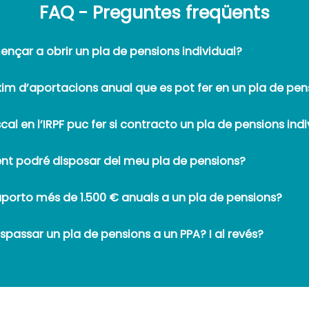
FAQ - Preguntes freqüents
nçar a obrir un pla de pensions individual?
xim d’aportacions anual que es pot fer en un pla de pen
iscal en l’IRPF puc fer si contracto un pla de pensions ind
nt podré disposar del meu pla de pensions?
aporto més de 1.500 € anuals a un pla de pensions?
raspassar un pla de pensions a un PPA? I al revés?