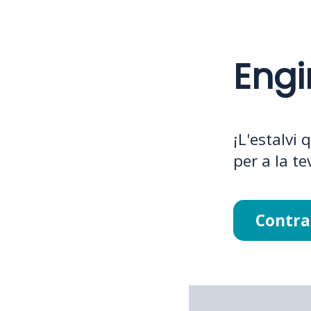
Engi
¡L'estalvi 
per a la te
Contra