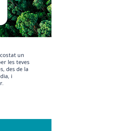
 costat un
er les teves
s, des de la
dia, i
r.