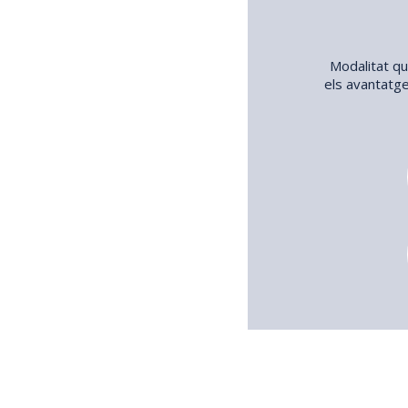
Modalitat que
els avantatge