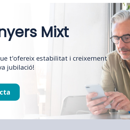
nyers Mixt
que t'ofereix estabilitat i creixement
va jubilació!
cta