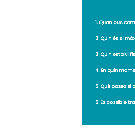
1. Quan puc come
2. Quin és el mà
3. Quin estalvi f
4. En quin mome
5. Què passa si 
6. És possible t