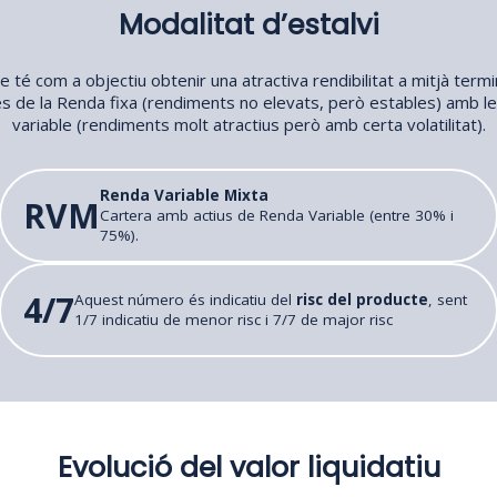
Modalitat d’estalvi
 té com a objectiu obtenir una atractiva rendibilitat a mitjà termi
s de la Renda fixa (rendiments no elevats, però estables) amb l
variable (rendiments molt atractius però amb certa volatilitat).
Renda Variable Mixta
RVM
Cartera amb actius de Renda Variable (entre 30% i
75%).
4/7
Aquest número és indicatiu del
risc del producte
, sent
1/7 indicatiu de menor risc i 7/7 de major risc
Evolució del valor liquidatiu