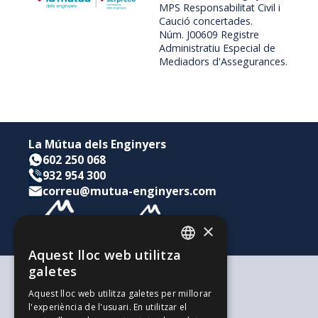
MPS Responsabilitat Civil i
Caució concertades.
Núm. J00609 Registre
Administratiu Especial de
Mediadors d'Assegurances.
La Mútua dels Enginyers
602 250 068
932 954 300
correu@mutua-enginyers.com
×
Aquest lloc web utilitza
CATALAN
galetes
SPANISH
Segons les teves necessitats
Aquest lloc web utilitza galetes per millorar
Per a tu i la teva família
l'experiència de l'usuari. En utilitzar el
ENGLISH