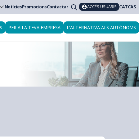
ACCÉS USUARIS
Notícies
Promocions
Contactar
CAT
CAS
S
PER A LA TEVA EMPRESA
L'ALTERNATIVA ALS AUTÒNOMS