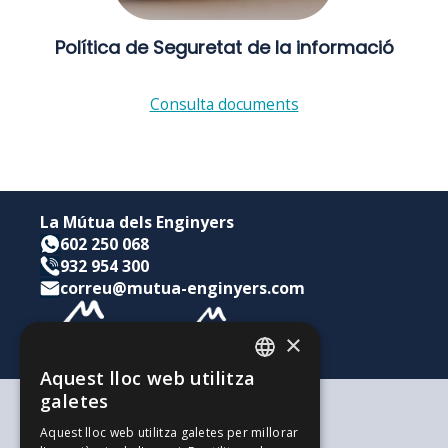
Política de Seguretat de la informació
Consulta documents
La Mútua dels Enginyers
602 250 068
932 954 300
correu@mutua-enginyers.com
×
Aquest lloc web utilitza
CATALAN
galetes
SPANISH
Segons les teves necessitats
Aquest lloc web utilitza galetes per millorar