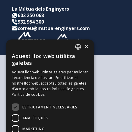
La Mútua dels Enginyers
602 250 068
932 954 300
correu@mutua-enginyers.com
×
Aquest lloc web utilitza
CATALAN
galetes
SPANISH
Segons les teves necessitats
Aquest lloc web utilitza galetes per millorar
Per a tu i la teva família
l'experiència de l'usuari. En utilitzar el
ENGLISH
Per als teus estalvis i inversions
nostre lloc web, accepteu totes les galetes
Per a la teva empresa
d’acord amb la nostra Política de galetes.
L'alternativa als Autònoms
Política de cookies
Recursos d'interès
Treballa amb nosaltres
ESTRICTAMENT NECESSÀRIES
El Blog de l'Enginyeria
Blog de Joves Inspirit Mútua
ANALÍTIQUES
El Blog de Serpreco
Suggeriments i Reclamacions
MARKETING