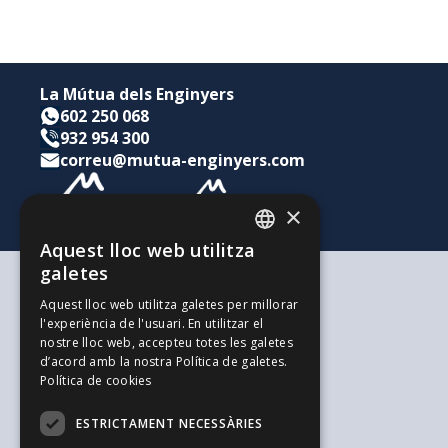
La Mútua dels Enginyers
602 250 068
932 954 300
correu@mutua-enginyers.com
×
Aquest lloc web utilitza
CATALAN
galetes
SPANISH
Segons les teves necessitats
Aquest lloc web utilitza galetes per millorar
Per a tu i la teva família
l'experiència de l'usuari. En utilitzar el
ENGLISH
Per als teus estalvis i inversions
nostre lloc web, accepteu totes les galetes
Per a la teva empresa
d’acord amb la nostra Política de galetes.
L'alternativa als Autònoms
Política de cookies
Recursos d'interès
Treballa amb nosaltres
ESTRICTAMENT NECESSÀRIES
El Blog de l'Enginyeria