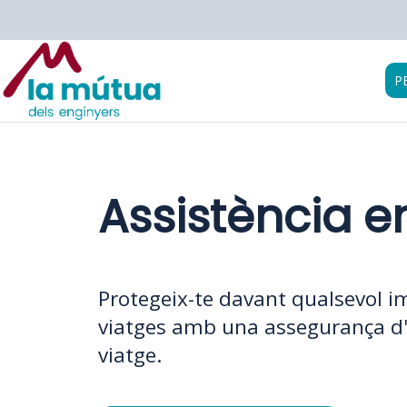
P
Assistència e
Protegeix-te davant qualsevol im
viatges amb una assegurança d'
viatge.