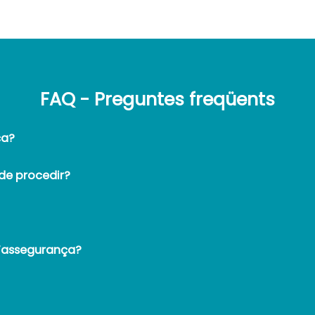
FAQ - Preguntes freqüents
ça?
 de procedir?
l’assegurança?