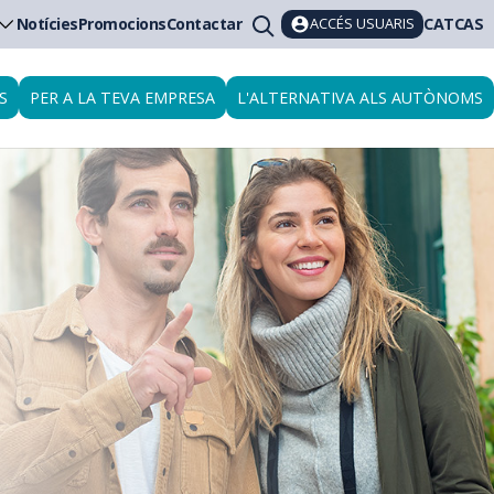
ACCÉS USUARIS
Notícies
Promocions
Contactar
CAT
CAS
S
PER A LA TEVA EMPRESA
L'ALTERNATIVA ALS AUTÒNOMS