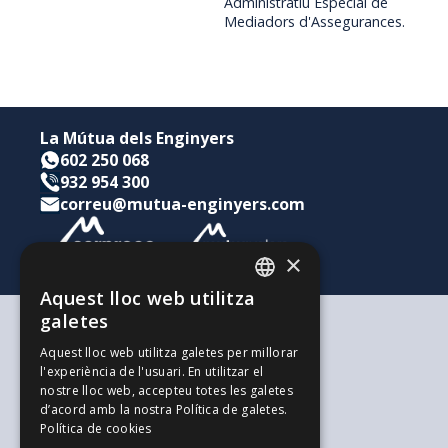
Administratiu Especial de
Mediadors d'Assegurances.
La Mútua dels Enginyers
602 250 068
932 954 300
correu@mutua-enginyers.com
×
Aquest lloc web utilitza
CATALAN
galetes
SPANISH
Segons les teves necessitats
Aquest lloc web utilitza galetes per millorar
Per a tu i la teva família
l'experiència de l'usuari. En utilitzar el
ENGLISH
Per als teus estalvis i inversions
nostre lloc web, accepteu totes les galetes
Per a la teva empresa
d’acord amb la nostra Política de galetes.
L'alternativa als Autònoms
Política de cookies
Recursos d'interès