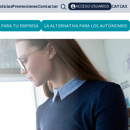
ACCESO USUARIOS
oticias
Promociones
Contactar
CAT
CAS
PARA TU EMPRESA
LA ALTERNATIVA PARA LOS AUTÓNOMOS