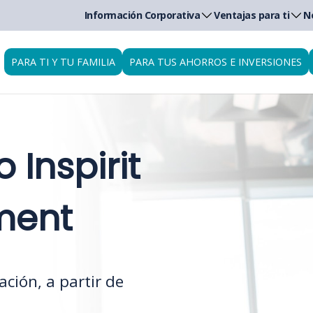
Información Corporativa
Ventajas para ti
N
PARA TI Y TU FAMILIA
PARA TUS AHORROS E INVERSIONES
 Inspirit
ment
ación, a partir de