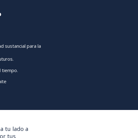
?
d sustancial para la
uturos.
l tiempo.
ite
a tu lado a
or tus