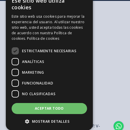
Ese sitio web utiliza
CATALAN
cookies
SPANISH
Según tus necesidades
Este sitio web usa cookies para mejorar la
Para ti y tu familia
experiencia del usuario. Al utilizar nuestro
ENGLISH
Para tus ahorros e inversiones
sitio web, usted acepta todas las cookies
Para tu empresa
de acuerdo con nuestra Política de
La alternativa a los Autónomos
cookies.
Política de cookies
Recursos de interés
Trabaja con nosotros
ESTRICTAMENTE NECESARIAS
El Blog de la Ingeniería
Blog de Jovenes Inspirit Mutua
ANALÍTICAS
El Blog de Sepreco
MARKETING
Sugerencias y Reclamaciones
Información general y seguridad
FUNCIONALIDAD
Aviso legal
Política de privacidad
NO CLASIFICADAS
Política de cookies
Configurar cookies
Canal de denuncias
ACEPTAR TODO
Sistema de compliance penal
MOSTRAR DETALLES
© 2026 Mutualitat dels Enginyers MPS | CIF: V-