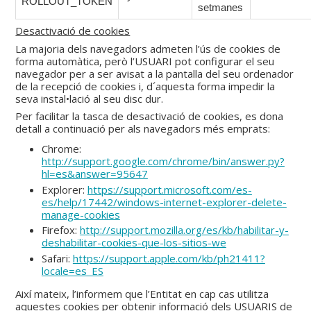
ROLLOUT_TOKEN
setmanes
Desactivació de cookies
La majoria dels navegadors admeten l’ús de cookies de
forma automàtica, però l’USUARI pot configurar el seu
navegador per a ser avisat a la pantalla del seu ordenador
de la recepció de cookies i, d´aquesta forma impedir la
seva instal•lació al seu disc dur.
Per facilitar la tasca de desactivació de cookies, es dona
detall a continuació per als navegadors més emprats:
Chrome:
http://support.google.com/chrome/bin/answer.py?
hl=es&answer=95647
Explorer:
https://support.microsoft.com/es-
es/help/17442/windows-internet-explorer-delete-
manage-cookies
Firefox:
http://support.mozilla.org/es/kb/habilitar-y-
deshabilitar-cookies-que-los-sitios-we
Safari:
https://support.apple.com/kb/ph21411?
locale=es_ES
Així mateix, l’informem que l’Entitat en cap cas utilitza
aquestes cookies per obtenir informació dels USUARIS de