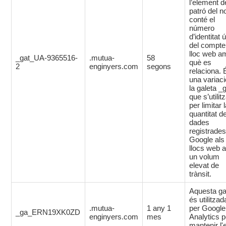
l’element d
patró del 
conté el
número
d’identitat 
del compte
lloc web a
_gat_UA-9365516-
.mutua-
58
què es
2
enginyers.com
segons
relaciona. 
una variaci
la galeta _
que s’utilit
per limitar 
quantitat d
dades
registrades
Google als
llocs web 
un volum
elevat de
trànsit.
Aquesta ga
és utilitzad
.mutua-
1 any 1
per Google
_ga_ERN19XK0ZD
enginyers.com
mes
Analytics p
mantenir l'