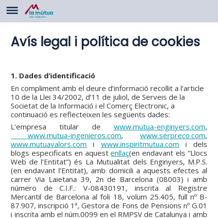
Avís legal i política de cookies
1. Dades d’identificació
En compliment amb el deure d’informació recollit a l’article
10 de la Llei 34/2002, d’11 de juliol, de Serveis de la
Societat de la Informació i el Comerç Electronic, a
continuació es reflecteixen les següents dades:
L’empresa titular de
www.mutua-enginyers.com
,
www.mutua-ingenieros.com
,
www.serpreco.com
,
www.mutuavalors.com
i
www.inspiritmutua.com
i dels
blogs especificats en aquest
enllaç
(en endavant els “Llocs
Web de l’Entitat”) és La Mutualitat dels Enginyers, M.P.S.
(en endavant l’Entitat), amb domicili a aquests efectes al
carrer Via Laietana 39, 2n de Barcelona (08003) i amb
número de C.I.F.: V-08430191, inscrita al Registre
Mercantil de Barcelona al foli 18, volum 25.405, full nº B-
87.907, inscripció 1ª, Gestora de Fons de Pensions nº G.01
i inscrita amb el núm.0099 en el RMPSV de Catalunya i amb