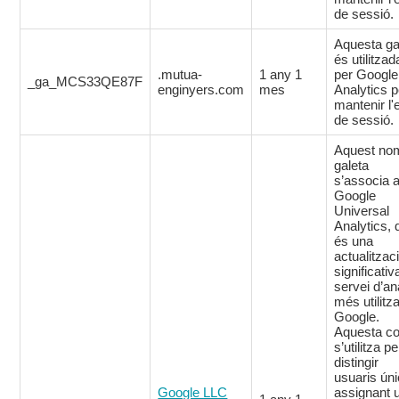
de sessió.
Aquesta ga
és utilitzad
.mutua-
1 any 1
per Google
_ga_MCS33QE87F
enginyers.com
mes
Analytics p
mantenir l'
de sessió.
Aquest no
galeta
s’associa
Google
Universal
Analytics, 
és una
actualitzac
significativ
servei d’anà
més utilitz
Google.
Aquesta co
s’utilitza pe
distingir
usuaris ún
Google LLC
assignant 