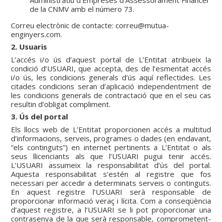
de la CNMV amb el número 73.
Correu electrònic de contacte: correu@mutua-
enginyers.com.
2. Usuaris
L’accés i/o ús d’aquest portal de L’Entitat atribueix la
condició d’USUARI, que accepta, des de l’esmentat accés
i/o ús, les condicions generals d’ús aquí reflectides. Les
citades condicions seran d’aplicació independentment de
les condicions generals de contractació que en el seu cas
resultin d’obligat compliment.
3. Ús del portal
Els llocs web de L’Entitat proporcionen accés a multitud
d’informacions, serveis, programes o dades (en endavant,
“els continguts”) en internet pertinents a L’Entitat o als
seus llicenciants als que l’USUARI pugui tenir accés.
L’USUARI assumeix la responsabilitat d’ús del portal.
Aquesta responsabilitat s’estén al registre que fos
necessari per accedir a determinats serveis o continguts.
En aquest registre l’USUARI serà responsable de
proporcionar informació veraç i lícita. Com a conseqüència
d’aquest registre, a l’USUARI se li pot proporcionar una
contrasenya de la que serà responsable, comprometent-