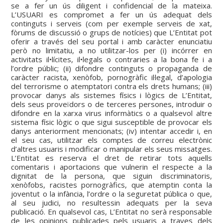
se a fer un ús diligent i confidencial de la mateixa.
L’USUARI es compromet a fer un ús adequat dels
continguts i serveis (com per exemple serveis de xat,
fòrums de discussió o grups de notícies) que L’Entitat pot
oferir a través del seu portal i amb caràcter enunciatiu
però no limitatiu, a no utilitzar-los per (i) incórrer en
activitats il•lícites, il•legals o contraries a la bona fe i a
l’ordre públic; (ii) difondre continguts o propaganda de
caràcter racista, xenòfob, pornogràfic il·legal, d’apologia
del terrorisme o atemptatori contra els drets humans; (iii)
provocar danys als sistemes físics i lògics de L’Entitat,
dels seus proveïdors o de terceres persones, introduir o
difondre en la xarxa virus informàtics o a qualsevol altre
sistema físic lògic o que sigui susceptible de provocar els
danys anteriorment mencionats; (iv) intentar accedir i, en
el seu cas, utilitzar els comptes de correu electrònic
d’altres usuaris i modificar o manipular els seus missatges.
L’Entitat es reserva el dret de retirar tots aquells
comentaris i aportacions que vulnerin el respecte a la
dignitat de la persona, que siguin discriminatoris,
xenòfobs, racistes pornogràfics, que atemptin conta la
joventut o la infància, l’ordre o la seguretat pública o que,
al seu judici, no resultessin adequats per la seva
publicació. En qualsevol cas, L’Entitat no serà responsable
de les opinions publicades pels usuaris a traves dels