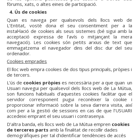
fòrums, xats, o altes eines de participació.
4. Ús de cookies
Quan es navega per qualsevols dels llocs web de
L’Entitat, vostè dona el seu consentiment per a la
instal•lació de cookies als seus sistemes (bé sigui amb la
acceptació expressa de l’avís o mitjançant la mera
navegació). Les cookies són petits arxius de text que
emmagatzema el navegador dins del disc dur del seu
ordenador.
Cookies emprades
El lloc web empra cookies de dos tipus principals, pròpies i
de tercers.
L’ús de
cookies pròpies
es necessària per a que quan un
Usuari navegui per qualsevol dels llocs web de La Mútua,
son funcions habituals d’aquestes cookies facilitar que el
servidor corresponent pugui reconèixer la cookie i
proporcionar informació sobre la seva darrera visita, així
com per a la gestió de sessions en cas de que l’USUARI
accedeixi emprant el seu usuari i contrasenya.
D’altra banda, els llocs web de La Mútua empren
cookies
de terceres parts
amb la finalitat de recollir dades
demogràfiques per tal d’identificar tendències de accés