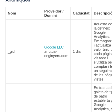
Proveïdor /
Nom
Caducitat
Descripci
Domini
Aquesta co
la defineix
Google
Analytics.
Emmagat
i actualitza
Google LLC
valor únic 
_gid
.mutua-
1 dia
cada pàgin
enginyers.com
visitada i
s’utilitza pe
comptar i f
un seguim
de les pàg
vistes.
Es tracta d
galeta de t
de patró
establerta 
Google
Analytics, 