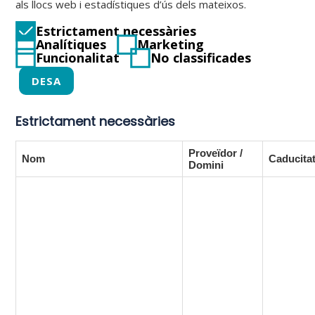
als llocs web i estadístiques d’ús dels mateixos.
Estrictament necessàries
Analítiques
Marketing
Funcionalitat
No classificades
DESA
Estrictament necessàries
Proveïdor /
Nom
Caducita
Domini