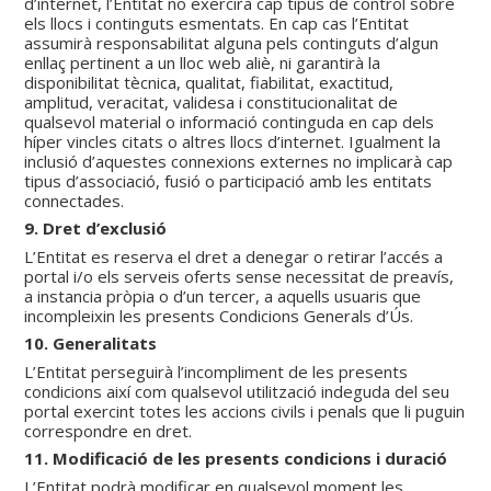
d’internet, l’Entitat no exercirà cap tipus de control sobre
els llocs i continguts esmentats. En cap cas l’Entitat
assumirà responsabilitat alguna pels continguts d’algun
enllaç pertinent a un lloc web aliè, ni garantirà la
disponibilitat tècnica, qualitat, fiabilitat, exactitud,
amplitud, veracitat, validesa i constitucionalitat de
qualsevol material o informació continguda en cap dels
híper vincles citats o altres llocs d’internet. Igualment la
inclusió d’aquestes connexions externes no implicarà cap
tipus d’associació, fusió o participació amb les entitats
connectades.
9. Dret d’exclusió
L’Entitat es reserva el dret a denegar o retirar l’accés a
portal i/o els serveis oferts sense necessitat de preavís,
a instancia pròpia o d’un tercer, a aquells usuaris que
incompleixin les presents Condicions Generals d’Ús.
10. Generalitats
L’Entitat perseguirà l’incompliment de les presents
condicions així com qualsevol utilització indeguda del seu
portal exercint totes les accions civils i penals que li puguin
correspondre en dret.
11. Modificació de les presents condicions i duració
L’Entitat podrà modificar en qualsevol moment les