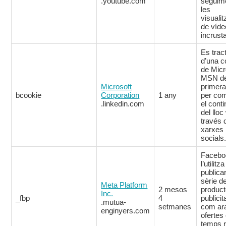
.youtube.com
seguim
les
visuali
de víd
incrusta
Es trac
d’una c
de Micr
MSN d
Microsoft
primera
bcookie
Corporation
1 any
per com
.linkedin.com
el conti
del llo
través 
xarxes
socials
Facebo
l’utilitz
publica
sèrie d
Meta Platform
2 mesos
produc
Inc.
_fbp
4
publicit
.mutua-
setmanes
com ar
enginyers.com
ofertes
temps r