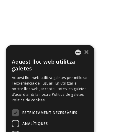
×
Aquest lloc web utilitza
CATALAN
galetes
SPANISH
Aquest lloc web utilitza galetes per millorar
l'experiència de l'usuari. En utilitzar el
ENGLISH
nostre lloc web, accepteu totes les galetes
d’acord amb la nostra Política de galetes.
Política de cookies
ESTRICTAMENT NECESSÀRIES
ANALÍTIQUES