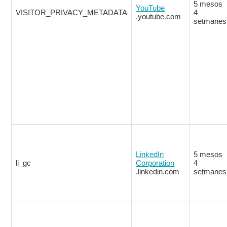
5 mesos
YouTube
VISITOR_PRIVACY_METADATA
4
.youtube.com
setmanes
LinkedIn
5 mesos
li_gc
Corporation
4
.linkedin.com
setmanes