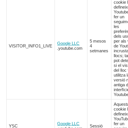
cookie 
definei
Youtub
fer un
seguim
les
preferè
dels us
5 mesos
per als
Google LLC
VISITOR_INFO1_LIVE
4
de You
.youtube.com
setmanes
incrust
llocs; 
pot det
si el vis
del llo
utilitza 
versió 
antiga d
interfíc
Youtub
Aquest
cookie 
definei
YouTub
Google LLC
fer un
YSC
Sessió