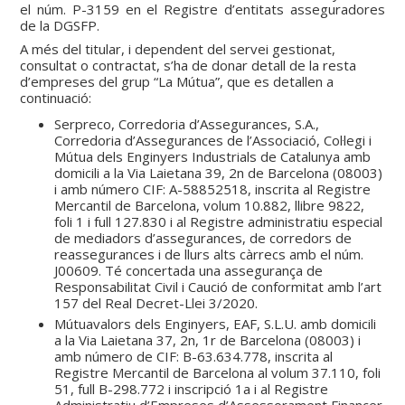
el núm. P-3159 en el Registre d’entitats asseguradores
de la DGSFP.
A més del titular, i dependent del servei gestionat,
consultat o contractat, s’ha de donar detall de la resta
d’empreses del grup “La Mútua”, que es detallen a
continuació:
Serpreco, Corredoria d’Assegurances, S.A.,
Corredoria d’Assegurances de l’Associació, Col·legi i
Mútua dels Enginyers Industrials de Catalunya amb
domicili a la Via Laietana 39, 2n de Barcelona (08003)
i amb número CIF: A-58852518, inscrita al Registre
Mercantil de Barcelona, volum 10.882, llibre 9822,
foli 1 i full 127.830 i al Registre administratiu especial
de mediadors d’assegurances, de corredors de
reassegurances i de llurs alts càrrecs amb el núm.
J00609. Té concertada una assegurança de
Responsabilitat Civil i Caució de conformitat amb l’art
157 del Real Decret-Llei 3/2020.
Mútuavalors dels Enginyers, EAF, S.L.U. amb domicili
a la Via Laietana 37, 2n, 1r de Barcelona (08003) i
amb número de CIF: B-63.634.778, inscrita al
Registre Mercantil de Barcelona al volum 37.110, foli
51, full B-298.772 i inscripció 1a i al Registre
Administratiu d’Empreses d’Assessorament Financer