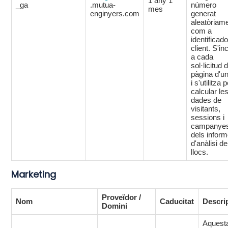
1 any 1
_ga
.mutua-
número
mes
enginyers.com
generat
aleatòriam
com a
identificad
client. S'in
a cada
sol·licitud 
pàgina d'un
i s'utilitza 
calcular le
dades de
visitants,
sessions i
campanye
dels infor
d'anàlisi de
llocs.
Marketing
Proveïdor /
Nom
Caducitat
Descri
Domini
Aquest