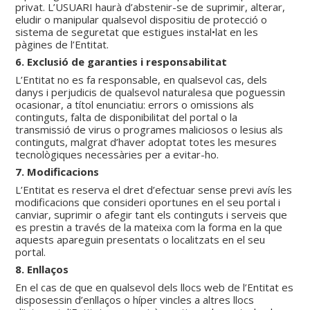
privat. L’USUARI haurà d’abstenir-se de suprimir, alterar,
eludir o manipular qualsevol dispositiu de protecció o
sistema de seguretat que estigues instal•lat en les
pàgines de l’Entitat.
6. Exclusió de garanties i responsabilitat
L’Entitat no es fa responsable, en qualsevol cas, dels
danys i perjudicis de qualsevol naturalesa que poguessin
ocasionar, a títol enunciatiu: errors o omissions als
continguts, falta de disponibilitat del portal o la
transmissió de virus o programes maliciosos o lesius als
continguts, malgrat d’haver adoptat totes les mesures
tecnològiques necessàries per a evitar-ho.
7. Modificacions
L’Entitat es reserva el dret d’efectuar sense previ avís les
modificacions que consideri oportunes en el seu portal i
canviar, suprimir o afegir tant els continguts i serveis que
es prestin a través de la mateixa com la forma en la que
aquests apareguin presentats o localitzats en el seu
portal.
8. Enllaços
En el cas de que en qualsevol dels llocs web de l’Entitat es
disposessin d’enllaços o híper vincles a altres llocs