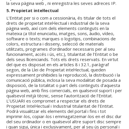
la seva pàgina web , ni enregistra les seves adreces IP.
5. Propietat intel·lectual
L’Entitat per si o com a cessionària, és titular de tots el
drets de propietat intel•lectual i industrial de la seva
pàgina web, així com dels elements continguts en la
mateixa (a títol enunciatiu, imatges, sons, àudio, vídeo,
software o texts; marques o logotips, combinacions de
colors, estructura i disseny, selecció de materials
utilitzats, programes d’ordinador necessaris per al seu
funcionament, accés i ús, etc.), titularitat de l’Entitat o be
dels seus llicenciands. Tots els drets reservats. En virtut
del que es disposat en els articles 8 i 32.1, paràgraf
segon, de la Llei de Propietat intel•lectual, queden
expressament prohibides la reproducció, la distribució i la
comunicació pública, inclosa la seva modalitat de posada a
disposició, de la totalitat o part dels continguts d’aquesta
pàgina web, amb fins comercials, en qualsevol suport i per
qualsevol mitjà tècnic, sense l’autorització de l’Entitat.
L’USUARI es compromet a respectar els drets de
Propietat Intel•lectual i Industrial titularitat de l’Entitat.
Podrà visualitzar els elements del portal i fins i tot
imprimir-los, copiar-los i emmagatzemar-los en el disc dur
del seu ordinador o en qualsevol altre suport disc sempre
i quan sigui, única i exclusivament, per al seu ús personal i