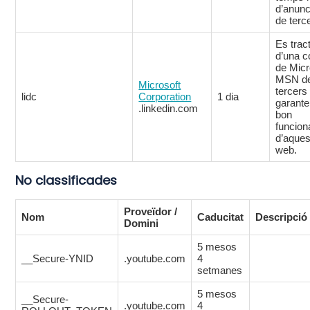
d’anunc
de terc
Es trac
d’una c
de Micr
MSN d
Microsoft
tercers
lidc
Corporation
1 dia
garante
.linkedin.com
bon
funcio
d’aques
web.
No classificades
Proveïdor /
Nom
Caducitat
Descripció
Domini
5 mesos
__Secure-YNID
.youtube.com
4
setmanes
5 mesos
__Secure-
.youtube.com
4