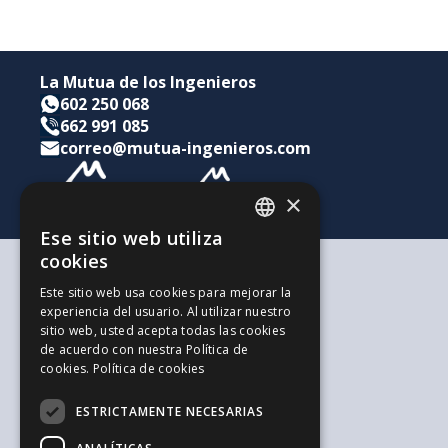
La Mutua de los Ingenieros
602 250 068
662 991 085
correo@mutua-ingenieros.com
×
Ese sitio web utiliza
CATALAN
cookies
SPANISH
Según tus necesidades
Este sitio web usa cookies para mejorar la
Para ti y tu familia
experiencia del usuario. Al utilizar nuestro
ENGLISH
Para tus ahorros e inversiones
sitio web, usted acepta todas las cookies
Para tu empresa
de acuerdo con nuestra Política de
La alternativa a los Autónomos
cookies.
Política de cookies
Recursos de interés
Trabaja con nosotros
ESTRICTAMENTE NECESARIAS
El Blog de la Ingeniería