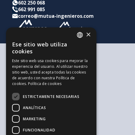
602 250 068
662 991 085
correo@mutua-ingenieros.com
×
Ese sitio web utiliza
CATALAN
cookies
SPANISH
Según tus necesidades
Este sitio web usa cookies para mejorar la
Para ti y tu familia
experiencia del usuario. Al utilizar nuestro
ENGLISH
Para tus ahorros e inversiones
sitio web, usted acepta todas las cookies
Para tu empresa
de acuerdo con nuestra Política de
La alternativa a los Autónomos
cookies.
Política de cookies
Recursos de interés
Trabaja con nosotros
ESTRICTAMENTE NECESARIAS
El Blog de la Ingeniería
Blog de Jovenes Inspirit Mutua
ANALÍTICAS
El Blog de Sepreco
Sugerencias y Reclamaciones
MARKETING
Información general y seguridad
FUNCIONALIDAD
Aviso legal