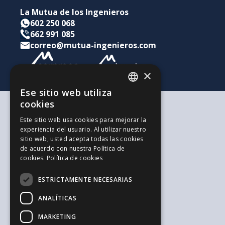
La Mutua de los Ingenieros
602 250 068
662 991 085
correo@mutua-ingenieros.com
×
Ese sitio web utiliza
CATALAN
cookies
SPANISH
Según tus necesidades
Este sitio web usa cookies para mejorar la
Para ti y tu familia
experiencia del usuario. Al utilizar nuestro
ENGLISH
Para tus ahorros e inversiones
sitio web, usted acepta todas las cookies
Para tu empresa
de acuerdo con nuestra Política de
La alternativa a los Autónomos
cookies.
Política de cookies
Recursos de interés
Trabaja con nosotros
ESTRICTAMENTE NECESARIAS
El Blog de la Ingeniería
Blog de Jovenes Inspirit Mutua
ANALÍTICAS
El Blog de Sepreco
Sugerencias y Reclamaciones
MARKETING