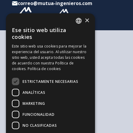
correo@mutua-ingenieros.com
×
Ese sitio web utiliza
CATALAN
cookies
SPANISH
Según tus necesidades
Este sitio web usa cookies para mejorar la
Para ti y tu familia
experiencia del usuario. Al utilizar nuestro
ENGLISH
Para tus ahorros e inversiones
sitio web, usted acepta todas las cookies
Para tu empresa
de acuerdo con nuestra Política de
La alternativa a los Autónomos
cookies.
Política de cookies
Recursos de interés
Trabaja con nosotros
ESTRICTAMENTE NECESARIAS
El Blog de la Ingeniería
Blog de Jovenes Inspirit Mutua
ANALÍTICAS
El Blog de Sepreco
MARKETING
Sugerencias y Reclamaciones
Información general y seguridad
FUNCIONALIDAD
Aviso legal
Política de privacidad
NO CLASIFICADAS
Política de cookies