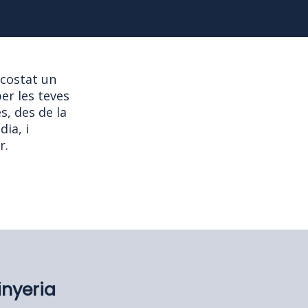
 costat un
er les teves
s, des de la
dia, i
r.
inyeria