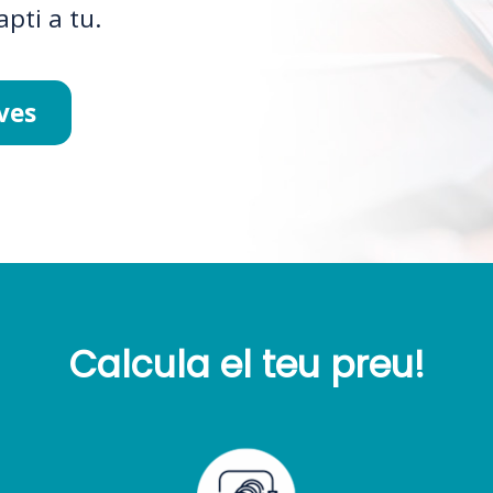
apti a tu.
ves
Calcula el teu preu!