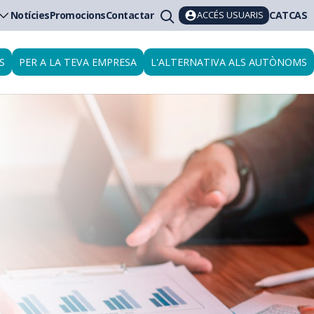
ACCÉS USUARIS
Notícies
Promocions
Contactar
CAT
CAS
S
PER A LA TEVA EMPRESA
L'ALTERNATIVA ALS AUTÒNOMS