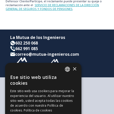
Defensor Cliente/Partícipe, el reclamante puede presentar su queja o
reclamación ante el
SERVICIO DE RECLAMACIONES DE LA DIRECCIÓN
GENERAL DE SEGUROS Y FONDOS DE PENSIONES
.
La Mutua de los Ingenieros
602 250 068
662 991 085
correo@mutua-ingenieros.com
×
Ese sitio web utiliza
CATALAN
cookies
SPANISH
Según tus necesidades
Este sitio web usa cookies para mejorar la
Para ti y tu familia
experiencia del usuario. Al utilizar nuestro
ENGLISH
Para tus ahorros e inversiones
sitio web, usted acepta todas las cookies
Para tu empresa
de acuerdo con nuestra Política de
La alternativa a los Autónomos
cookies.
Política de cookies