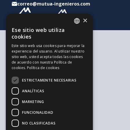
correo@mutua-ingenieros.com
×
Ese sitio web utiliza
CATALAN
cookies
SPANISH
Según tus necesidades
Este sitio web usa cookies para mejorar la
Para ti y tu familia
experiencia del usuario. Al utilizar nuestro
ENGLISH
Para tus ahorros e inversiones
sitio web, usted acepta todas las cookies
Para tu empresa
de acuerdo con nuestra Política de
La alternativa a los Autónomos
cookies.
Política de cookies
Recursos de interés
Trabaja con nosotros
ESTRICTAMENTE NECESARIAS
El Blog de la Ingeniería
Blog de Jovenes Inspirit Mutua
ANALÍTICAS
El Blog de Sepreco
MARKETING
Sugerencias y Reclamaciones
Información general y seguridad
FUNCIONALIDAD
Aviso legal
Política de privacidad
NO CLASIFICADAS
Política de cookies