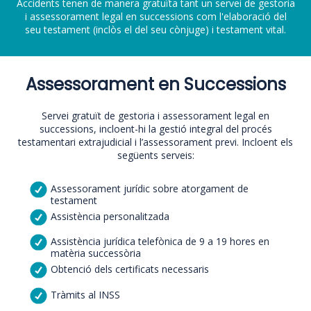
Accidents tenen de manera gratuïta tant un servei de gestoria
i assessorament legal en successions com l'elaboració del
seu testament (inclòs el del seu cònjuge) i testament vital.
Assessorament en Successions
Servei gratuït de gestoria i assessorament legal en
successions, incloent-hi la gestió integral del procés
testamentari extrajudicial i l’assessorament previ. Incloent els
següents serveis:
Assessorament jurídic sobre atorgament de
testament
Assistència personalitzada
Assistència jurídica telefònica de 9 a 19 hores en
matèria successòria
Obtenció dels certificats necessaris
Tràmits al INSS