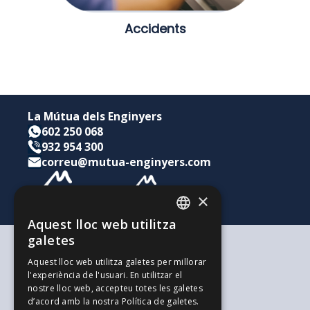
Accidents
La Mútua dels Enginyers
602 250 068
932 954 300
correu@mutua-enginyers.com
×
Aquest lloc web utilitza
CATALAN
galetes
SPANISH
Segons les teves necessitats
Aquest lloc web utilitza galetes per millorar
Per a tu i la teva família
l'experiència de l'usuari. En utilitzar el
ENGLISH
Per als teus estalvis i inversions
nostre lloc web, accepteu totes les galetes
Per a la teva empresa
d’acord amb la nostra Política de galetes.