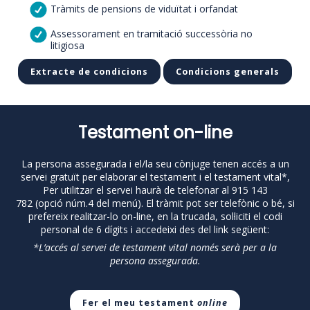
Tràmits de pensions de viduïtat i orfandat
Assessorament en tramitació successòria no
litigiosa
Extracte de condicions
Condicions generals
Testament on-line
La persona assegurada i el/la seu cònjuge tenen accés a un
servei gratuït per elaborar el testament i el testament vital*,
Per utilitzar el servei haurà de telefonar al 915 143
782 (opció núm.4 del menú). El tràmit pot ser telefònic o bé, si
prefereix realitzar-lo on-line, en la trucada, sol·liciti el codi
personal de 6 dígits i accedeixi des del link següent:
*L’accés al servei de testament vital només serà per a la
persona assegurada.
Fer el meu testament
online