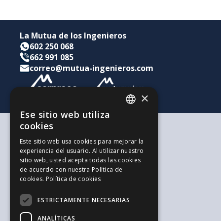
La Mutua de los Ingenieros
602 250 068
662 991 085
correo@mutua-ingenieros.com
×
Ese sitio web utiliza
CATALAN
cookies
SPANISH
Según tus necesidades
Este sitio web usa cookies para mejorar la
Para ti y tu familia
experiencia del usuario. Al utilizar nuestro
ENGLISH
Para tus ahorros e inversiones
sitio web, usted acepta todas las cookies
Para tu empresa
de acuerdo con nuestra Política de
La alternativa a los Autónomos
cookies.
Política de cookies
Recursos de interés
Trabaja con nosotros
ESTRICTAMENTE NECESARIAS
El Blog de la Ingeniería
Blog de Jovenes Inspirit Mutua
ANALÍTICAS