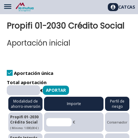
CAT
CAS
Propifi 01-2030 Crédito Social
Aportación inicial
Aportación única
Total aportación
€
Modalidad de
Perfil de
Importe
ahorro-inversión
riesgo
Propifi 01-2030
Crédito Social
€
Conservador
( Mínimo: 1.000,00 € )
Fondo Interés