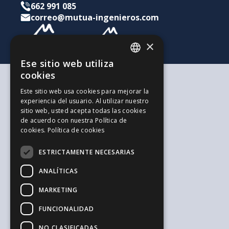
662 991 085
correo@mutua-ingenieros.com
×
Ese sitio web utiliza
CATALAN
cookies
SPANISH
Según tus necesidades
Este sitio web usa cookies para mejorar la
Para ti y tu familia
experiencia del usuario. Al utilizar nuestro
ENGLISH
Para tus ahorros e inversiones
sitio web, usted acepta todas las cookies
Para tu empresa
de acuerdo con nuestra Política de
La alternativa a los Autónomos
cookies.
Política de cookies
Recursos de interés
Trabaja con nosotros
ESTRICTAMENTE NECESARIAS
El Blog de la Ingeniería
Blog de Jovenes Inspirit Mutua
ANALÍTICAS
El Blog de Sepreco
MARKETING
Sugerencias y Reclamaciones
Información general y seguridad
FUNCIONALIDAD
Aviso legal
Política de privacidad
NO CLASIFICADAS