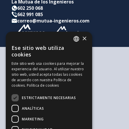
La Mutua de los Ingenieros
602 250 068
662 991 085
correo@mutua-ingenieros.com
×
Ese sitio web utiliza
CATALAN
cookies
SPANISH
Según tus necesidades
Este sitio web usa cookies para mejorar la
Para ti y tu familia
experiencia del usuario. Al utilizar nuestro
ENGLISH
Para tus ahorros e inversiones
sitio web, usted acepta todas las cookies
Para tu empresa
de acuerdo con nuestra Política de
La alternativa a los Autónomos
cookies.
Política de cookies
Recursos de interés
Trabaja con nosotros
ESTRICTAMENTE NECESARIAS
El Blog de la Ingeniería
Blog de Jovenes Inspirit Mutua
ANALÍTICAS
El Blog de Sepreco
Sugerencias y Reclamaciones
MARKETING
Información general y seguridad