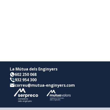
La Mútua dels Enginyers
602 250 068
932 954 300
correu@mutua-enginyers.com