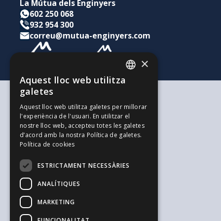
La Mútua dels Enginyers
602 250 068
932 954 300
correu@mutua-enginyers.com
×
Aquest lloc web utilitza
CATALAN
galetes
SPANISH
Segons les teves necessitats
Aquest lloc web utilitza galetes per millorar
Per a tu i la teva família
l'experiència de l'usuari. En utilitzar el
ENGLISH
Per als teus estalvis i inversions
nostre lloc web, accepteu totes les galetes
Per a la teva empresa
d’acord amb la nostra Política de galetes.
L'alternativa als Autònoms
Política de cookies
Recursos d'interès
Treballa amb nosaltres
ESTRICTAMENT NECESSÀRIES
El Blog de l'Enginyeria
Blog de Joves Inspirit Mútua
ANALÍTIQUES
El Blog de Serpreco
MARKETING
Suggeriments i Reclamacions
Informació general i seguretat
FUNCIONALITAT