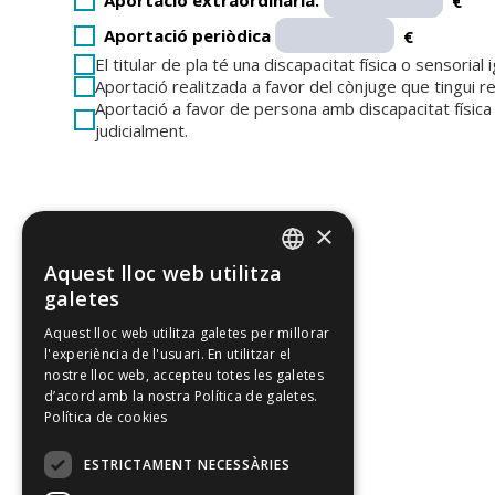
Aportació extraordinària:
€
Aportació periòdica
€
El titular de pla té una discapacitat física o sensoria
Aportació realitzada a favor del cònjuge que tingui re
Aportació a favor de persona amb discapacitat física 
judicialment.
×
Aquest lloc web utilitza
CATALAN
galetes
SPANISH
Aquest lloc web utilitza galetes per millorar
l'experiència de l'usuari. En utilitzar el
ENGLISH
nostre lloc web, accepteu totes les galetes
d’acord amb la nostra Política de galetes.
Política de cookies
ESTRICTAMENT NECESSÀRIES