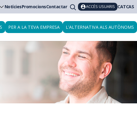
ACCÉS USUARIS
Notícies
Promocions
Contactar
CAT
CAS
S
PER A LA TEVA EMPRESA
L'ALTERNATIVA ALS AUTÒNOMS