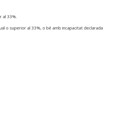
or al 33%.
gual o superior al 33%, o bé amb incapacitat declarada