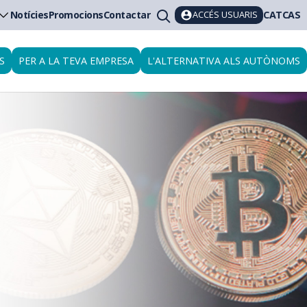
ACCÉS USUARIS
Notícies
Promocions
Contactar
CAT
CAS
S
PER A LA TEVA EMPRESA
L'ALTERNATIVA ALS AUTÒNOMS