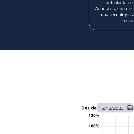
controlar la cr
Aquestes, són desc
una tecnologia 
o cad
Des de