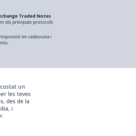
xchange Traded Notes
 els principals protocols
'exposició en cadascuna i
ents.
 costat un
er les teves
s, des de la
dia, i
r.