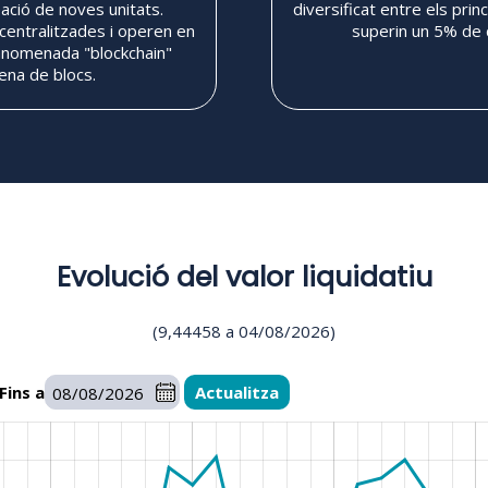
eació de noves unitats.
diversificat entre els prin
entralitzades i operen en
superin un 5% de 
anomenada "blockchain"
ena de blocs.
Evolució del valor liquidatiu
(
9,44458
a
04/08/2026
)
Fins a