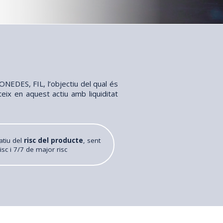
MONEDES, FIL, l’objectiu del qual és
eix en aquest actiu amb liquiditat
atiu del
risc del producte
, sent
isc i 7/7 de major risc