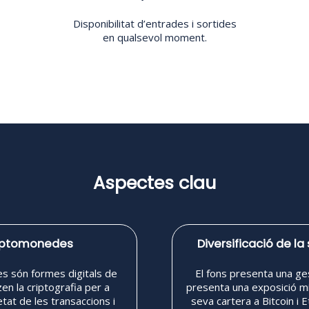
Disponibilitat d’entrades i sortides
en qualsevol moment.
Aspectes clau
riptomonedes
Diversificació de l
s són formes digitals de
El fons presenta una ges
zen la criptografia per a
presenta una exposició m
etat de les transaccions i
seva cartera a Bitcoin i E