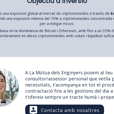
Objectiu d’inversió
a és una exposició global al mercat de criptomonedes a través de
E
, amb una exposició mínima del 70% a criptomonedes concentrada en
per a mitigar riscos.
 basa en la dominància de Bitcoin i Ethereum, amb fins a un 35% d
ritàriament en altres criptomonedes amb volum i liquiditat sufici
A La Mútua dels Enginyers posem al teu
consultor/assessor personal que vetlla p
necessitats, t’acompanya en tot el procé
contractació fins a les gestions del dia a 
t’ofereix sempre un tracte humà i prope
Contacta amb nosaltres