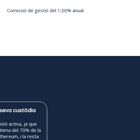
Comissió de gestió del 1,00% anual.
a seva custòdia
tió activa, ja que
ínima del 70% de la
thereum, i la resta