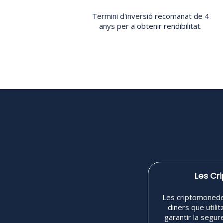
Termini d'inversió recomanat de 4
anys per a obtenir rendibilitat.
Les C
Les criptomonede
diners que utilit
garantir la segur