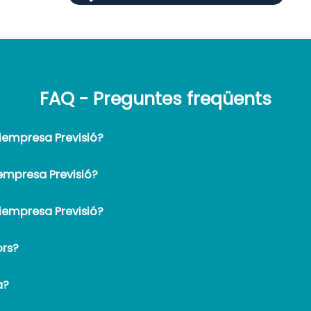
FAQ - Preguntes freqüents
ltiempresa Previsió?
tiempresa Previsió?
ltiempresa Previsió?
ors?
a?