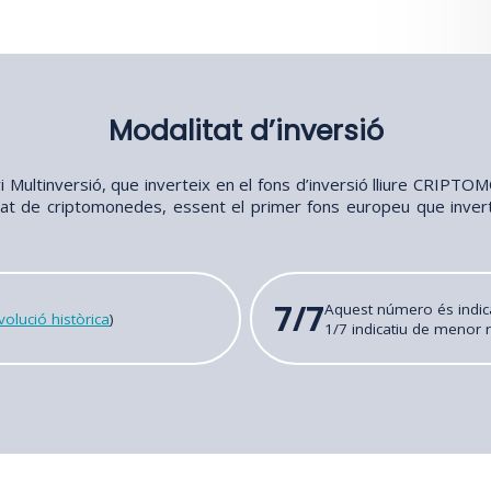
Modalitat d’inversió
vi Multinversió, que inverteix en el fons d’inversió lliure CRIPTO
cat de criptomonedes, essent el primer fons europeu que invert
7/7
Aquest número és indic
olució històrica
)
1/7 indicatiu de menor r