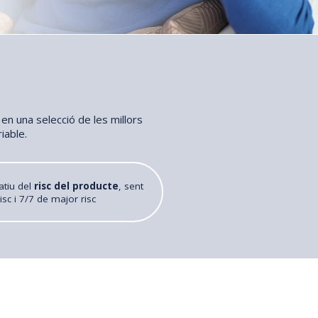
 en una selecció de les millors
riable.
atiu del
risc del producte
, sent
isc i 7/7 de major risc