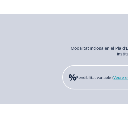
Modalitat inclosa en el Pla d'
instit
%
Rendibilitat variable (
Veure ev