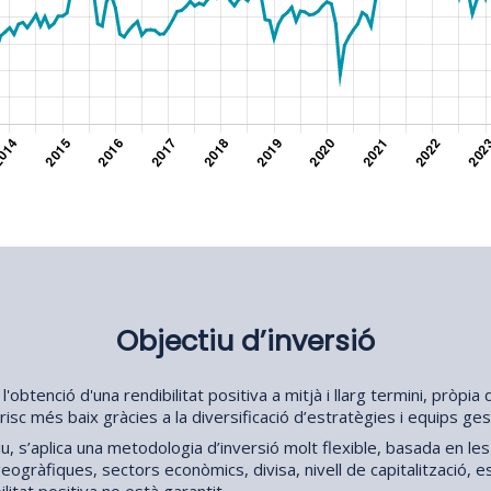
Objectiu d’inversió
s l'obtenció d'una rendibilitat positiva a mitjà i llarg termini, pròpi
 risc més baix gràcies a la diversificació d’estratègies i equips ge
u, s’aplica una metodologia d’inversió molt flexible, basada en le
ogràfiques, sectors econòmics, divisa, nivell de capitalització, esti
litat positiva no està garantit.