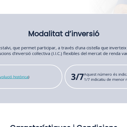
Modalitat d’inversió
Estalvi, que permet participar, a través d’una cistella que inverteix
ucions d’inversió col·lectiva (I.I.C.) flexibles del mercat de renda va
3/7
Aquest número és indic
olució històrica
)
1/7 indicatiu de menor r