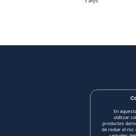
5 anys.
C
En aquesta
utilitzar c
productes deriva
de reduir el risc
caigudes del