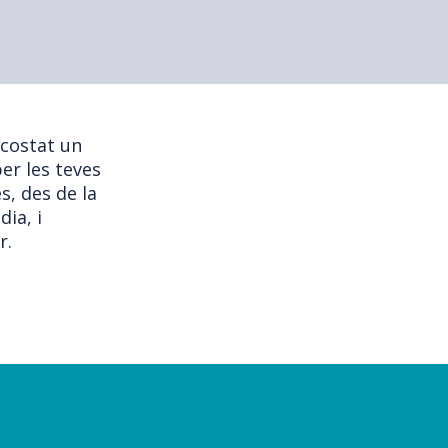
 costat un
er les teves
s, des de la
dia, i
r.