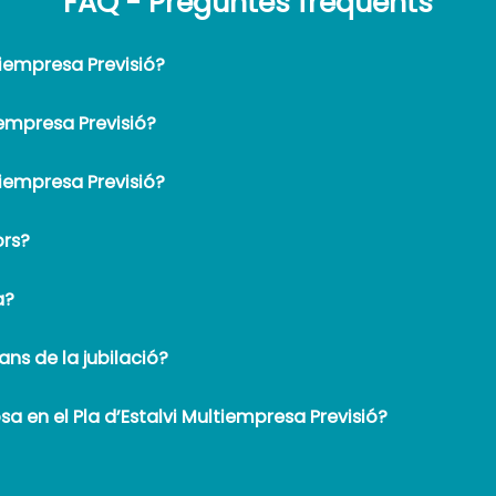
FAQ - Preguntes freqüents
ltiempresa Previsió?
tiempresa Previsió?
ltiempresa Previsió?
ors?
a?
ns de la jubilació?
sa en el Pla d’Estalvi Multiempresa Previsió?