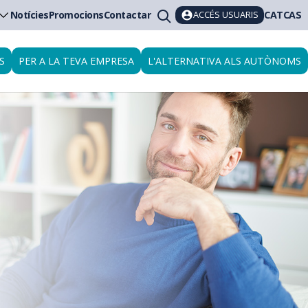
ACCÉS USUARIS
Notícies
Promocions
Contactar
CAT
CAS
S
PER A LA TEVA EMPRESA
L'ALTERNATIVA ALS AUTÒNOMS