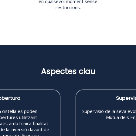
en qualsevol moment sense
restriccions.
Aspectes clau
obertura
Supervi
 cistella es poden
Supervisió de la seva evol
obertures utilitzant
Mútua dels En
ts, amb l'única finalitat
 de la inversió davant de
s mercats financers.