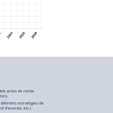
a dels actius de renda
stors.
s diferents estratègies de
l d’inversió, etc.).