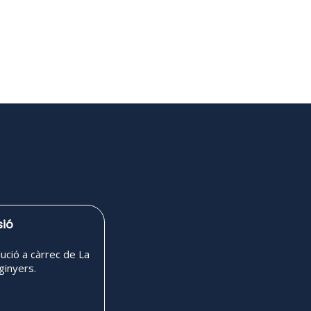
sió
ució a càrrec de La
ginyers.