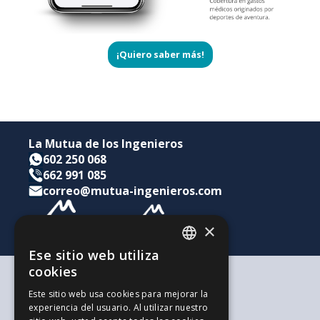
¡Quiero saber más!
La Mutua de los Ingenieros
602 250 068
662 991 085
correo@mutua-ingenieros.com
×
Ese sitio web utiliza
CATALAN
cookies
SPANISH
Según tus necesidades
Este sitio web usa cookies para mejorar la
Para ti y tu familia
experiencia del usuario. Al utilizar nuestro
ENGLISH