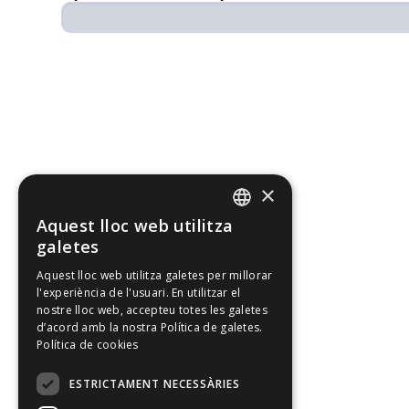
×
Aquest lloc web utilitza
CATALAN
galetes
SPANISH
Aquest lloc web utilitza galetes per millorar
l'experiència de l'usuari. En utilitzar el
ENGLISH
nostre lloc web, accepteu totes les galetes
d’acord amb la nostra Política de galetes.
Política de cookies
ESTRICTAMENT NECESSÀRIES