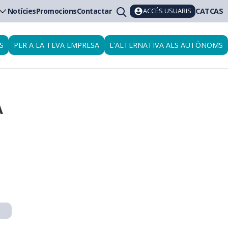
ACCÉS USUARIS
Notícies
Promocions
Contactar
CAT
CAS
S
PER A LA TEVA EMPRESA
L'ALTERNATIVA ALS AUTÒNOMS
A