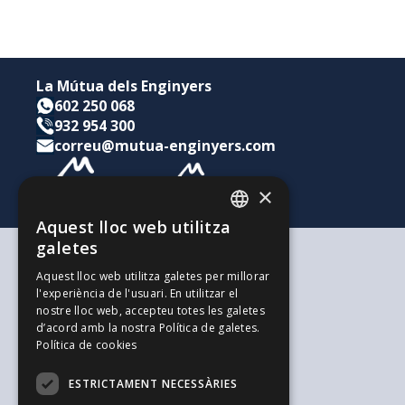
La Mútua dels Enginyers
602 250 068
932 954 300
correu@mutua-enginyers.com
×
Aquest lloc web utilitza
CATALAN
galetes
SPANISH
Segons les teves necessitats
Aquest lloc web utilitza galetes per millorar
Per a tu i la teva família
l'experiència de l'usuari. En utilitzar el
ENGLISH
Per als teus estalvis i inversions
nostre lloc web, accepteu totes les galetes
Per a la teva empresa
d’acord amb la nostra Política de galetes.
L'alternativa als Autònoms
Política de cookies
Recursos d'interès
Treballa amb nosaltres
ESTRICTAMENT NECESSÀRIES
El Blog de l'Enginyeria