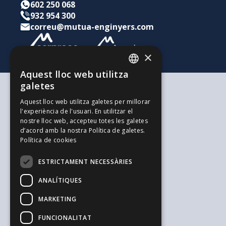
602 250 068
932 954 300
correu@mutua-enginyers.com
×
Aquest lloc web utilitza
CATALAN
galetes
SPANISH
Segons les teves necessitats
Aquest lloc web utilitza galetes per millorar
Per a tu i la teva família
l'experiència de l'usuari. En utilitzar el
ENGLISH
Per als teus estalvis i inversions
nostre lloc web, accepteu totes les galetes
Per a la teva empresa
d’acord amb la nostra Política de galetes.
L'alternativa als Autònoms
Política de cookies
Recursos d'interès
Treballa amb nosaltres
ESTRICTAMENT NECESSÀRIES
El Blog de l'Enginyeria
Blog de Joves Inspirit Mútua
ANALÍTIQUES
El Blog de Serpreco
Suggeriments i Reclamacions
MARKETING
Informació general i seguretat
FUNCIONALITAT
Avís legal