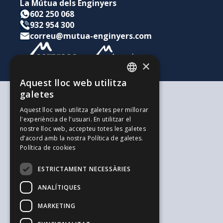
La Mútua dels Enginyers
602 250 068
932 954 300
correu@mutua-enginyers.com
×
Aquest lloc web utilitza
CATALAN
galetes
SPANISH
Segons les teves necessitats
Aquest lloc web utilitza galetes per millorar
Per a tu i la teva família
l'experiència de l'usuari. En utilitzar el
ENGLISH
Per als teus estalvis i inversions
nostre lloc web, accepteu totes les galetes
Per a la teva empresa
d’acord amb la nostra Política de galetes.
L'alternativa als Autònoms
Política de cookies
Recursos d'interès
Treballa amb nosaltres
ESTRICTAMENT NECESSÀRIES
El Blog de l'Enginyeria
Blog de Joves Inspirit Mútua
ANALÍTIQUES
El Blog de Serpreco
Suggeriments i Reclamacions
MARKETING
Informació general i seguretat