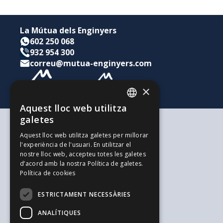
La Mútua dels Enginyers
602 250 068
932 954 300
correu@mutua-enginyers.com
×
Aquest lloc web utilitza
CATALAN
galetes
SPANISH
Segons les teves necessitats
Aquest lloc web utilitza galetes per millorar
Per a tu i la teva família
l'experiència de l'usuari. En utilitzar el
ENGLISH
Per als teus estalvis i inversions
nostre lloc web, accepteu totes les galetes
Per a la teva empresa
d’acord amb la nostra Política de galetes.
L'alternativa als Autònoms
Política de cookies
Recursos d'interès
Treballa amb nosaltres
ESTRICTAMENT NECESSÀRIES
El Blog de l'Enginyeria
Blog de Joves Inspirit Mútua
ANALÍTIQUES