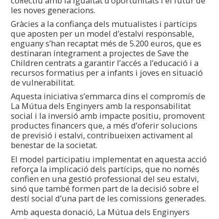
col·lectiu amb la igualtat d’oportunitats i el futur de
les noves generacions.
Gràcies a la confiança dels mutualistes i partícips
que aposten per un model d’estalvi responsable,
enguany s’han recaptat més de 5.200 euros, que es
destinaran íntegrament a projectes de Save the
Children centrats a garantir l’accés a l’educació i a
recursos formatius per a infants i joves en situació
de vulnerabilitat.
Aquesta iniciativa s’emmarca dins el compromís de
La Mútua dels Enginyers amb la responsabilitat
social i la inversió amb impacte positiu, promovent
productes financers que, a més d’oferir solucions
de previsió i estalvi, contribueixen activament al
benestar de la societat.
El model participatiu implementat en aquesta acció
reforça la implicació dels partícips, que no només
confien en una gestió professional del seu estalvi,
sinó que també formen part de la decisió sobre el
destí social d’una part de les comissions generades.
Amb aquesta donació, La Mútua dels Enginyers