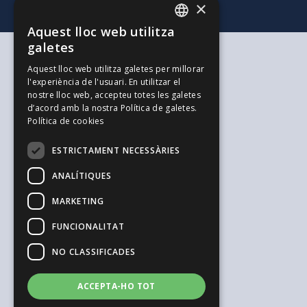
×
Aquest lloc web utilitza
CATALAN
galetes
SPANISH
Segons les teves necessitats
Aquest lloc web utilitza galetes per millorar
Per a tu i la teva família
l'experiència de l'usuari. En utilitzar el
ENGLISH
Per als teus estalvis i inversions
nostre lloc web, accepteu totes les galetes
Per a la teva empresa
d’acord amb la nostra Política de galetes.
L'alternativa als Autònoms
Política de cookies
Recursos d'interès
Treballa amb nosaltres
ESTRICTAMENT NECESSÀRIES
El Blog de l'Enginyeria
Blog de Joves Inspirit Mútua
ANALÍTIQUES
El Blog de Serpreco
MARKETING
Suggeriments i Reclamacions
Informació general i seguretat
FUNCIONALITAT
Avís legal
Política de privacitat
NO CLASSIFICADES
Política de cookies
Configurar cookies
Canal de denúncies
ACCEPTA-HO TOT
Sistema de compliance penal