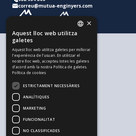
correu@mutua-enginyers.com
×
Aquest lloc web utilitza
CATALAN
galetes
SPANISH
Segons les teves necessitats
Aquest lloc web utilitza galetes per millorar
Per a tu i la teva família
l'experiència de l'usuari. En utilitzar el
ENGLISH
Per als teus estalvis i inversions
nostre lloc web, accepteu totes les galetes
Per a la teva empresa
d’acord amb la nostra Política de galetes.
L'alternativa als Autònoms
Política de cookies
Recursos d'interès
Treballa amb nosaltres
ESTRICTAMENT NECESSÀRIES
El Blog de l'Enginyeria
Blog de Joves Inspirit Mútua
ANALÍTIQUES
El Blog de Serpreco
MARKETING
Suggeriments i Reclamacions
Informació general i seguretat
FUNCIONALITAT
Avís legal
Política de privacitat
NO CLASSIFICADES
Política de cookies